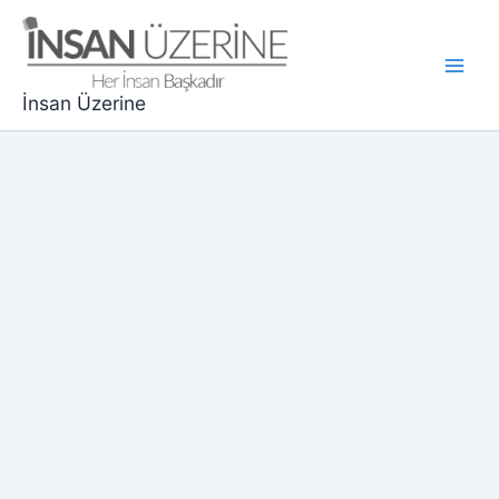
İçeriğe
atla
Main
İnsan Üzerine
Men