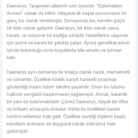
Daenerys, Targaryen ailesinin son üyesidir. “Ejderhaların
Annesi” olarak da bilinir. Hilayede ilk başta savunmasız bir
genç kız olarak tanıtılmıştır. Sonrasında ise, kendini güçlü
bir lider olarak geliştirir. Daenerys, bir lider olarak cesur,
kararlı, ve vizyoner bir kişiliğe sahiptir. Hedeflerine ulaşmak
için azimli ve kararlı bir şekilde çalışır. Ayrıca genellikle kendi
içinde bulunduğu zorlu koşullarda bile umutlu ve iyimser
kalır.
Daenerys aynı zamanda bir kraliçe olarak nazik, merhametli
ve cömerttir. Özellikle kölelik karşıtı hareketi sırasında
gösterdiği insani tutum takdire şayandır. Onun bu tutumu
halkının sevgisini kazanmasını sağlamıştır. Ancak, karanlık
bir yanı da bulunmaktadır. Çünkü Daenerys, büyük bir öfke
ve intikam arzusuyla doludur. Hatta bu özellikleri bazen
kontrol edilemez hale gelir. Özellikle sevdiği kişilerin kaybı,
kendisini acımasız ve duygusal olarak istikrarsız hale
getirmiştir.