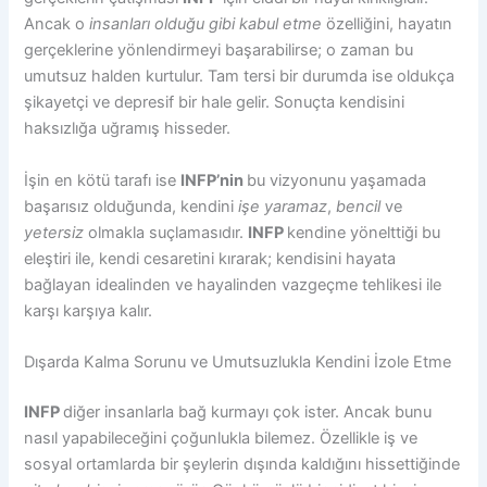
Ancak o
insanları olduğu gibi kabul etme
özelliğini, hayatın
gerçeklerine yönlendirmeyi başarabilirse; o zaman bu
umutsuz halden kurtulur. Tam tersi bir durumda ise oldukça
şikayetçi ve depresif bir hale gelir. Sonuçta kendisini
haksızlığa uğramış hisseder.
İşin en kötü tarafı ise
INFP’nin
bu vizyonunu yaşamada
başarısız olduğunda, kendini
işe yaramaz
,
bencil
ve
yetersiz
olmakla suçlamasıdır.
INFP
kendine yönelttiği bu
eleştiri ile, kendi cesaretini kırarak; kendisini hayata
bağlayan idealinden ve hayalinden vazgeçme tehlikesi ile
karşı karşıya kalır.
Dışarda Kalma Sorunu ve Umutsuzlukla Kendini İzole Etme
INFP
diğer insanlarla bağ kurmayı çok ister. Ancak bunu
nasıl yapabileceğini çoğunlukla bilemez. Özellikle iş ve
sosyal ortamlarda bir şeylerin dışında kaldığını hissettiğinde