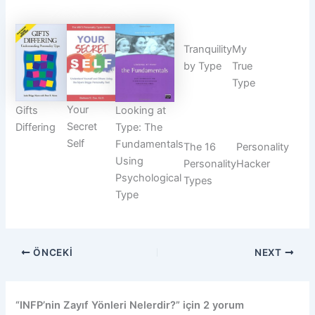
Tranquility
My
by Type
True
Type
Your
Gifts
Looking at
Secret
Differing
Type: The
Self
Fundamentals
The 16
Personality
Using
Personality
Hacker
Psychological
Types
Type
ÖNCEKI
NEXT
“INFP’nin Zayıf Yönleri Nelerdir?” için 2 yorum