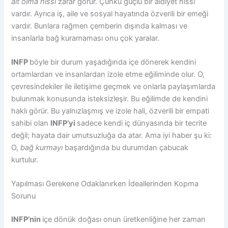
ait olma hissi
zarar görür. Çünkü güçlü bir aidiyet hissi
vardır. Ayrıca iş, aile ve sosyal hayatında özverili bir emeği
vardır. Bunlara rağmen çemberin dışında kalması ve
insanlarla bağ kuramaması onu çok yaralar.
INFP
böyle bir durum yaşadığında içe dönerek kendini
ortamlardan ve insanlardan izole etme eğiliminde olur. O,
çevresindekiler ile iletişime geçmek ve onlarla paylaşımlarda
bulunmak konusunda isteksizleşir. Bu eğilimde de kendini
haklı görür. Bu yalnızlaşmış ve izole hali, özverili bir empati
sahibi olan
INFP’yi
sadece kendi iç dünyasında bir tecrite
değil; hayata dair umutsuzluğa da atar. Ama iyi haber şu ki:
O,
bağ kurmayı
başardığında bu durumdan çabucak
kurtulur.
Yapılması Gerekene Odaklanırken İdeallerinden Kopma
Sorunu
INFP’nin
içe dönük doğası onun üretkenliğine her zaman