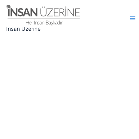
İçeriğe
atla
Ma
İnsan Üzerine
Me