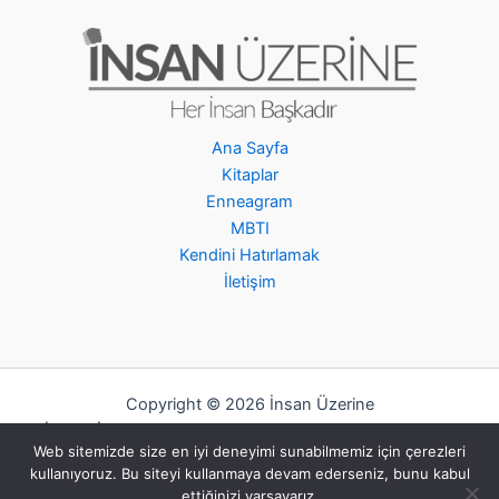
Ana Sayfa
Kitaplar
Enneagram
MBTI
Kendini Hatırlamak
İletişim
Copyright © 2026 İnsan Üzerine
İzinsiz İçerik Kopyalanması Yasaktır, Her Hakkı Saklıdır.
Web sitemizde size en iyi deneyimi sunabilmemiz için çerezleri
Gizlilik Politikası
-
Mesafeli Satış Sözleşmesi
kullanıyoruz. Bu siteyi kullanmaya devam ederseniz, bunu kabul
ettiğinizi varsayarız.