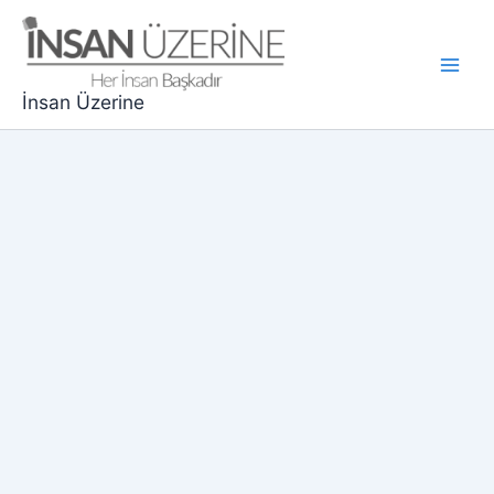
İçeriğe
atla
Main
İnsan Üzerine
Men