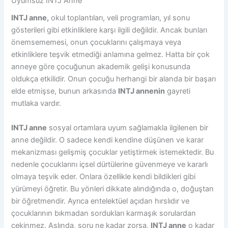
Uyumsuz INTJ Anne
INTJ anne,
okul toplantıları, veli programları, yıl sonu
gösterileri gibi etkinliklere karşı ilgili değildir. Ancak bunları
önemsememesi, onun çocuklarını çalışmaya veya
etkinliklere teşvik etmediği anlamına gelmez. Hatta bir çok
anneye göre çocuğunun akademik gelişi konusunda
oldukça etkilidir. Onun çocuğu herhangi bir alanda bir başarı
elde etmişse, bunun arkasında
INTJ annenin
gayreti
mutlaka vardır.
INTJ anne
sosyal ortamlara uyum sağlamakla ilgilenen bir
anne değildir. O sadece kendi kendine düşünen ve karar
mekanizması gelişmiş çocuklar yetiştirmek istemektedir. Bu
nedenle çocuklarını içsel dürtülerine güvenmeye ve kararlı
olmaya teşvik eder. Onlara özellikle kendi bildikleri gibi
yürümeyi öğretir. Bu yönleri dikkate alındığında o, doğuştan
bir öğretmendir. Ayrıca entelektüel açıdan hırslıdır ve
çocuklarının bıkmadan sordukları karmaşık sorulardan
çekinmez. Aslında, soru ne kadar zorsa,
INTJ anne
o kadar