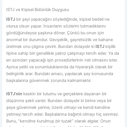
ISTJ ve Kişisel Bütünlük Duygusu
ISTJ
bir şeyi yapacağını söylediğinde, kişisel bedeli ne
olursa olsun yapar. İnsanların sözlerini tutmadıklarını
gördüğündeyse şaşkına döner. Çünkü bu onun için
anormal bir durumdur. Gevşeklik, gayretsizlik ve bahane
üretmek onu çılgına çevirir. Bundan dolayıdır ki
ISTJ
kişilik
tipine sahip biri genellikle yalnız çalışmayı tercih eder. Ya da
en azından yapacağı işin prosedürlerinin net olmasını ister.
Ayrıca yetki ve sorumluluklarında da hiyerarşik olarak bir
belirginlik arar. Bundaki amacı, yapılacak şey konusunda
başkalarına güvenmek zorunda kalmamaktır.
ISTJ’nin
keskin bir tutumu ve gerçeklere dayanan bir
düşünme şekli vardır. Bundan dolayıdır ki birine veya bir
şeye güvenmek yerine;
özerk olmayı
ve kendi kendine
yetmeyi tercih eder. Başkalarına bağımlı olmayı hiç sevmez.
Bunu, “
kendine kurulmuş bir tuzak
” olarak algılar. Onun