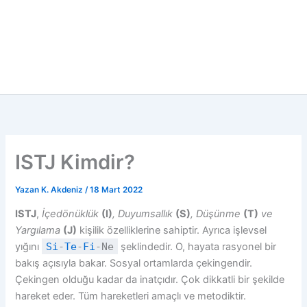
ISTJ Kimdir?
Yazan
K. Akdeniz
/
18 Mart 2022
ISTJ
,
İçedönüklük
(I)
, Duyumsallık
(S)
, Düşünme
(T)
ve
Yargılama
(J)
kişilik özelliklerine sahiptir. Ayrıca işlevsel
yığını
Si
-
Te
-
Fi
-Ne
şeklindedir. O, hayata rasyonel bir
bakış açısıyla bakar. Sosyal ortamlarda çekingendir.
Çekingen olduğu kadar da inatçıdır. Çok dikkatli bir şekilde
hareket eder. Tüm hareketleri amaçlı ve metodiktir.