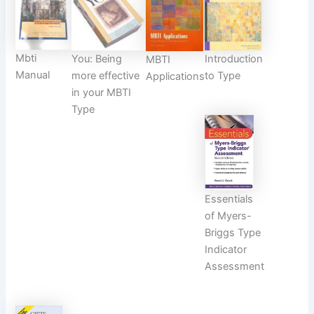
Mbti
You: Being
Introduction
MBTI
Manual
more effective
to Type
Applications
in your MBTI
Type
Essentials
of Myers-
Briggs Type
Indicator
Assessment