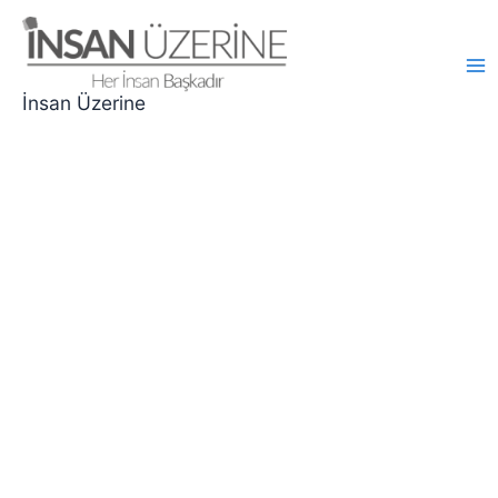
İçeriğe
atla
Ma
İnsan Üzerine
Me