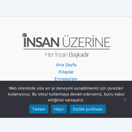
Ana Sayfa
Kitaplar
Enneagram
MBTI
Web sitemizde size en iyi deneyimi sunabilmemiz için çerezleri
Kendini Hatırlamak
kullanıyoruz. Bu siteyi kullanmaya devam ederseniz, bunu kabul
İletişim
ettiğinizi varsayarız.
Tamam
Hayır
Gizlilik politikası