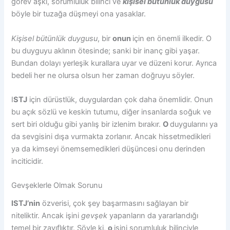
görev aşkı, sorumluluk bilinci ve
kişisel bütünlük duygusu
böyle bir tuzağa düşmeyi ona yasaklar.
Kişisel bütünlük duygusu
, bir
onun
için en önemli ilkedir. O
bu duyguyu aklının ötesinde; sanki bir inanç gibi yaşar.
Bundan dolayı yerleşik kurallara uyar ve düzeni korur. Ayrıca
bedeli her ne olursa olsun her zaman doğruyu söyler.
I
STJ
için dürüstlük, duygulardan çok daha önemlidir. Onun
bu açık sözlü ve keskin tutumu, diğer insanlarda soğuk ve
sert biri olduğu gibi yanlış bir izlenim bırakır.
O
duygularını ya
da sevgisini dışa vurmakta zorlanır. Ancak hissetmedikleri
ya da kimseyi önemsemedikleri düşüncesi onu derinden
inciticidir.
Gevşeklerle Olmak Sorunu
ISTJ’nin
özverisi, çok şey başarmasını sağlayan bir
niteliktir. Ancak işini
gevşek
yapanların da yararlandığı
temel bir zayıflıktır. Şöyle ki,
o
işini sorumluluk bilinciyle