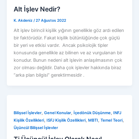
Alt İşlev Nedir?
K. Akdeniz
/
27 Ağustos 2022
Alt işlev birincil kişilik yığının genellikle göz ardı edilen
bir faktörüdür. Fakat kişilik bütünlüğünde çok güçlü
bir yeri ve etkisi vardır. Ancak psikolojik tipler
konusunda genellikle az bilinen ve az vurgulanan bir
konudur. Bunun nedeni alt işlevin anlaşılmasının çok
zor olması değildir. Daha çok işlevler hakkında biraz
“arka plan bilgisi” gerektirmesidir .
,
,
,
Bilişsel İşlevler
Genel Konular
İçedönük Düşünme
INFJ
,
,
,
,
Kişilik Özellikleri
ISFJ Kişilik Özellikleri
MBTI
Temel Teori
Üçüncül Bilişsel İşlevler