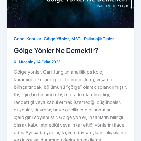
,
,
,
Genel Konular
Gölge Yönler
MBTI
Psikolojik Tipler
Gölge Yönler Ne Demektir?
K. Akdeniz
/
14 Ekim 2023
Gölge yönler, Carl Jung’un analitik psikoloji
kuramında kullandığı bir terimdir. Jung, insanın
bilinçaltındaki bölümünü “gölge” olarak adlandırmıştır.
Kişiliğin bu bölümün kişinin farkında olmadığı,
reddettiği veya kabul etmek istemediği düşünceler,
duygular, davranışlar ve özellikler gibi unsurları
içerdiğini söylemiştir. Gölge yönler, insanların bilinçli
olarak kabul etmediği veya inkar ettiği yönlerini ifade
eder. Ayrıca bu yönler, kişinin davranışlarını, ilişkilerini
ve duygusal durumunu derinden etkileme