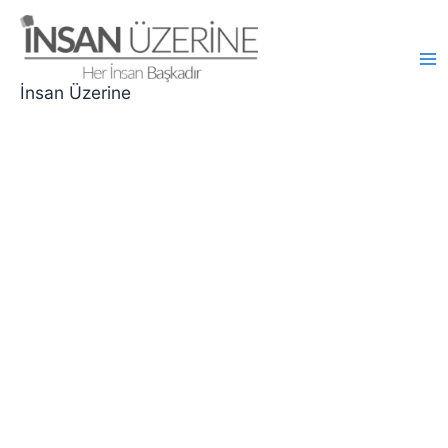
İçeriğe
atla
Ma
İnsan Üzerine
Me