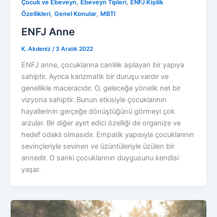
,
,
Çocuk ve Ebeveyn
Ebeveyn Tipleri
ENFJ Kişilik
,
,
Özellikleri
Genel Konular
MBTI
ENFJ Anne
K. Akdeniz
/
3 Aralık 2022
ENFJ anne, çocuklarına canlılık aşılayan bir yapıya
sahiptir. Ayrıca karizmatik bir duruşu vardır ve
genellikle maceracıdır. O, geleceğe yönelik net bir
vizyona sahiptir. Bunun etkisiyle çocuklarının
hayallerinin gerçeğe dönüştüğünü görmeyi çok
arzular. Bir diğer ayırt edici özelliği de organize ve
hedef odaklı olmasıdır. Empatik yapısıyla çocuklarının
sevinçleriyle sevinen ve üzüntüleriyle üzülen bir
annedir. O sanki çocuklarının duygusunu kendisi
yaşar.