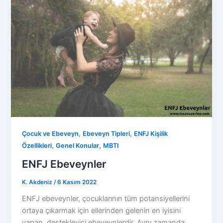
,
,
Çocuk ve Ebeveyn
Ebeveyn Tipleri
ENFJ Kişilik
,
,
Özellikleri
Genel Konular
MBTI
ENFJ Ebeveynler
K. Akdeniz
/
6 Kasım 2022
ENFJ ebeveynler, çocuklarının tüm potansiyellerini
ortaya çıkarmak için ellerinden gelenin en iyisini
yapan, destekleyici ebeveynlerdir. Aynı zamanda