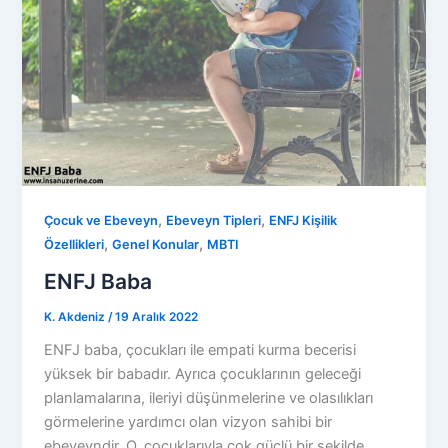
,
,
Çocuk ve Ebeveyn
Ebeveyn Tipleri
ENFJ Kişilik
,
,
Özellikleri
Genel Konular
MBTI
ENFJ Baba
K. Akdeniz
/
19 Aralık 2022
ENFJ baba, çocukları ile empati kurma becerisi
yüksek bir babadır. Ayrıca çocuklarının geleceği
planlamalarına, ileriyi düşünmelerine ve olasılıkları
görmelerine yardımcı olan vizyon sahibi bir
ebeveyndir. O, çocuklarıyla çok güçlü bir şekilde