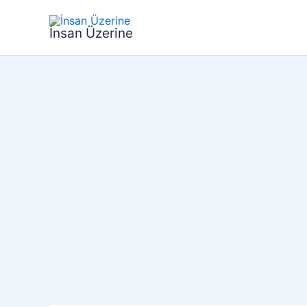
İçeriğe
atla
İnsan Üzerine