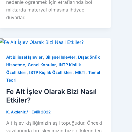
nedenle öğrenmek için etraflarında bol
miktarda materyal olmasına ihtiyaç
duyarlar.
,
,
Alt Bilişsel İşlevler
Bilişsel İşlevler
Dışadönük
,
,
Hissetme
Genel Konular
INTP Kişilik
,
,
,
Özellikleri
ISTP Kişilik Özellikleri
MBTI
Temel
Teori
Fe Alt İşlev Olarak Bizi Nasıl
Etkiler?
K. Akdeniz
/
1 Eylül 2022
Alt işlev kişiliğimizin aşil topuğudur. Önceki
yazılarımda bu işlevimizin bize etkilerinden