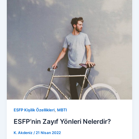
,
ESFP Kişilik Özellikleri
MBTI
ESFP’nin Zayıf Yönleri Nelerdir?
K. Akdeniz
/
21 Nisan 2022