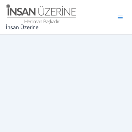
İçeriğe
atla
Main
İnsan Üzerine
Men